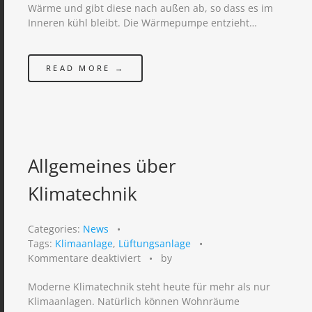
Wärme und gibt diese nach außen ab, so dass es im
zukunftssicher
Inneren kühl bleibt. Die Wärmepumpe entzieht…
READ MORE →
Allgemeines über
Klimatechnik
Categories:
News
•
Tags:
Klimaanlage
,
Lüftungsanlage
•
für
Kommentare deaktiviert
•
by
Allgemeines
Moderne Klimatechnik steht heute für mehr als nur
über
Klimaanlagen. Natürlich können Wohnräume
Klimatechnik