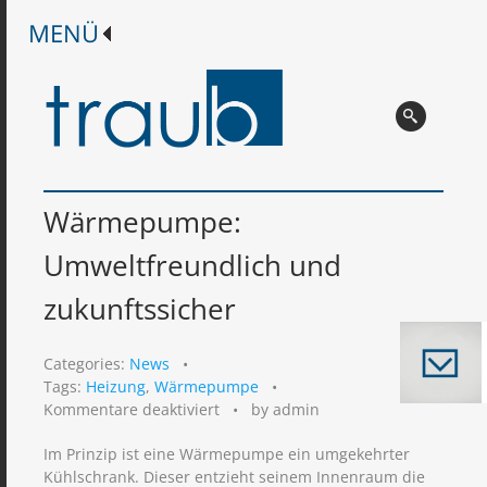
Wärmepumpe:
Umweltfreundlich und
zukunftssicher
Categories:
News
•
Tags:
Heizung
,
Wärmepumpe
•
für
Kommentare deaktiviert
•
by admin
Wärmepumpe:
Im Prinzip ist eine Wärmepumpe ein umgekehrter
Umweltfreundlich
Kühlschrank. Dieser entzieht seinem Innenraum die
und