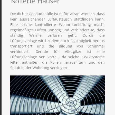
isolierte Häuser
Die dichte Gebäudehülle ist dafür verantwortlich, dass
kein ausreichender Luftaustausch stattfinden kann.
Eine solche kontrollierte Wohnraumlüftung macht
regelmäßiges Lüften unnötig und verhindert so, dass
ständig Wärme verloren geht. Durch die
Lüftungsanlage wird zudem auch Feuchtigkeit heraus
transportiert und die Bildung von Schimmel
verhindert. Gerade für Allergiker ist eine
Lüftungsanlage von Vorteil, da solche KWL-Systeme
Filter enthalten, die Pollen herausfiltern und den
Staub in der Wohnung verringern.