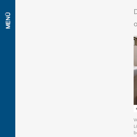
D
V
L
b