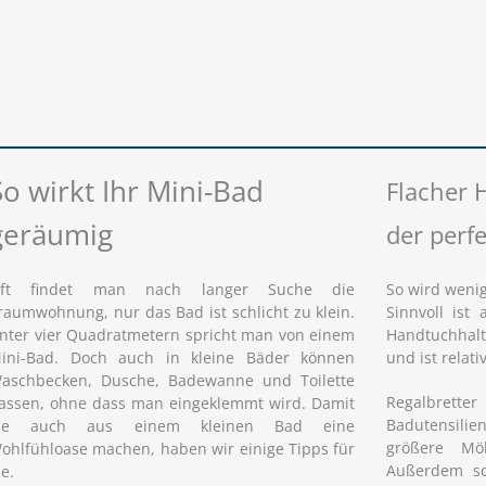
So wirkt Ihr Mini-Bad
Flacher 
geräumig
der perf
ft findet man nach langer Suche die
So wird wenig
raumwohnung, nur das Bad ist schlicht zu klein.
Sinnvoll ist
nter vier Quadratmetern spricht man von einem
Handtuchhalt
ini-Bad. Doch auch in kleine Bäder können
und ist relat
aschbecken, Dusche, Badewanne und Toilette
Regalbret
assen, ohne dass man eingeklemmt wird. Damit
Badutensili
ie auch aus einem kleinen Bad eine
größere Mö
ohlfühloase machen, haben wir einige Tipps für
Außerdem sc
ie.