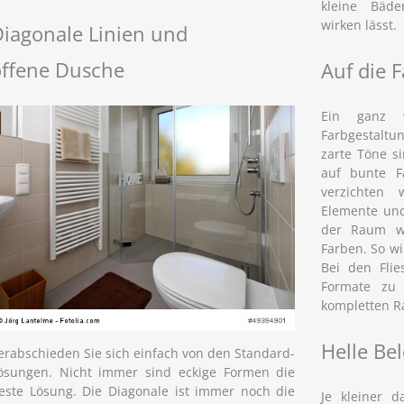
kleine Bäd
wirken lässt.
iagonale Linien und
offene Dusche
Auf die 
Ein ganz w
Farbgestaltu
zarte Töne s
auf bunte F
verzichten 
Elemente und
der Raum wei
Farben. So w
Bei den Flie
Formate zu
kompletten Ra
Helle Be
erabschieden Sie sich einfach von den Standard-
ösungen. Nicht immer sind eckige Formen die
este Lösung. Die Diagonale ist immer noch die
Je kleiner d