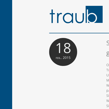
18
feb., 2015
O
T
U
M
W
p
S
W
S