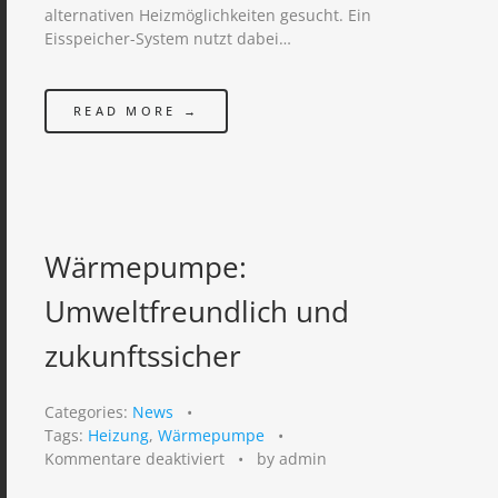
alternativen Heizmöglichkeiten gesucht. Ein
Eisspeicher-System nutzt dabei…
READ MORE →
Wärmepumpe:
Umweltfreundlich und
zukunftssicher
Categories:
News
•
Tags:
Heizung
,
Wärmepumpe
•
für
Kommentare deaktiviert
•
by admin
Wärmepumpe: